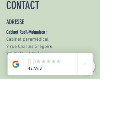
CONTACT
ADRESSE
Cabinet Rueil-Malmaison :
Cabinet paramédical
9 rue Charles Grégoire
92500 Rueil-Malmaison
HORAIRES D'OUVERTURE
RDV au Cabinet :
Mercredi - Vendredi - Samedi
10h - 20h
RDV à distance :
Mardi - Jeudi
10h - 19h30