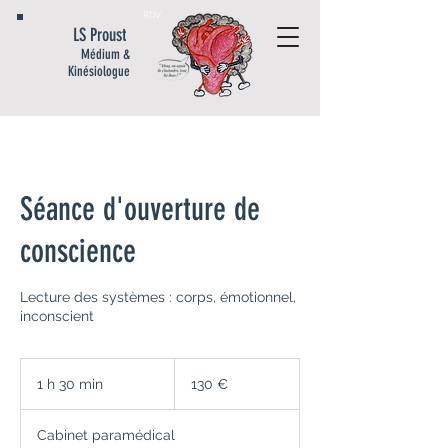
RDV
LS Proust
Médium &
Kinésiologue
Séance d'ouverture de
conscience
Lecture des systèmes : corps, émotionnel,
inconscient
130
euros
1 h 30 min
1
130 €
3
0
Cabinet paramédical
m